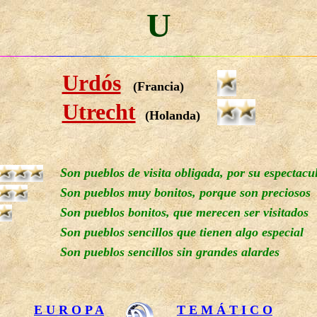
U
Urdós
(Francia)
Utrecht
(Holanda)
Son pueblos de visita obligada, por su espectacu
Son pueblos muy bonitos, porque son preciosos
Son pueblos bonitos, que merecen ser visitados
Son pueblos sencillos que tienen algo especial
Son pueblos sencillos sin grandes alardes
E U R O P A
T E M Á T I C O