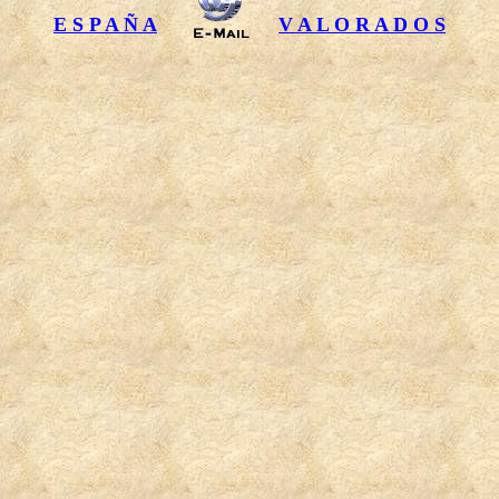
E S P A Ñ A
V A L O R A D O S