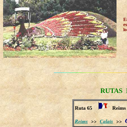
E
e
l
RUTAS 
Ruta 65
Reims 
Reims
>>
Calais
>>