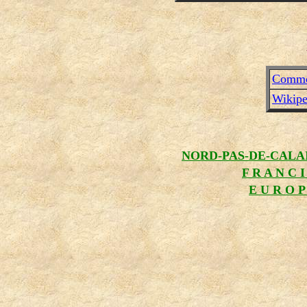
Commo
Wikipe
NORD-PAS-DE-CALA
F R A N C I
E U R O P