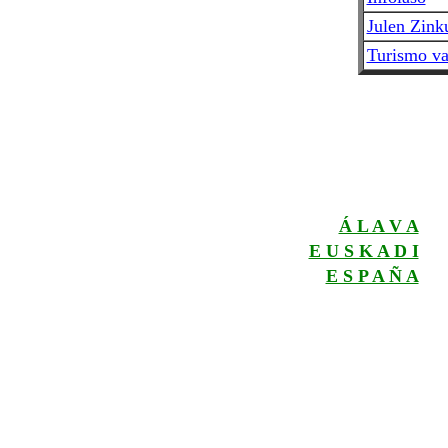
Julen Zink
Turismo v
Á L A V A
E U S K A D I
E S P A Ñ A