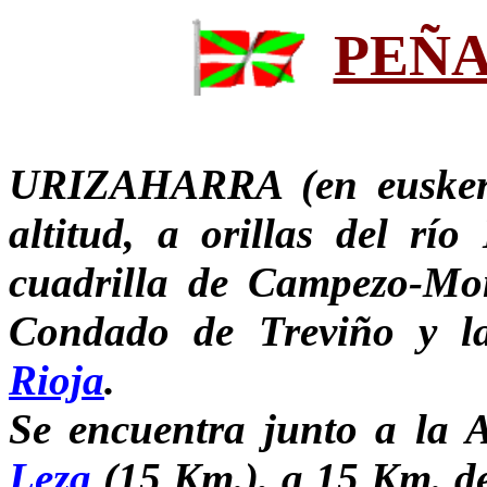
PEÑ
URIZAHARRA (en euskera
altitud, a orillas del río
cuadrilla de Campezo-Mon
Condado de Treviño y 
Rioja
.
Se encuentra junto a la 
Leza
(15 Km.), a 15 Km. d