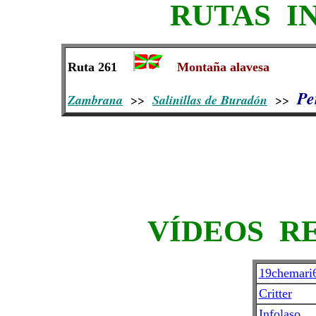
RUTAS I
Ruta 261
Montaña alavesa
Pe
Zambrana
>>
Salinillas de Buradón
>>
VÍDEOS R
19chemari6
Critter
Infolaso