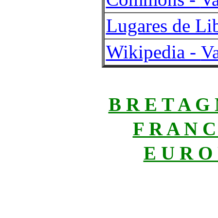
Lugares de Lib
Wikipedia -
V
B R E T A G
F R A N C
E U R O 