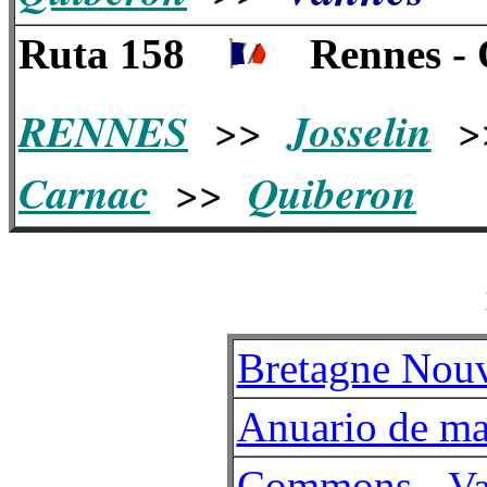
Ruta 158
Rennes -
RENNES
Josselin
>>
>
Carnac
Quiberon
>>
Bretagne Nouv
Anuario de ma
Commons -
V