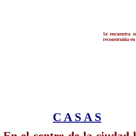
Se encuentra e
reconstruida en
C A S A S
En el centro de la ciudad 