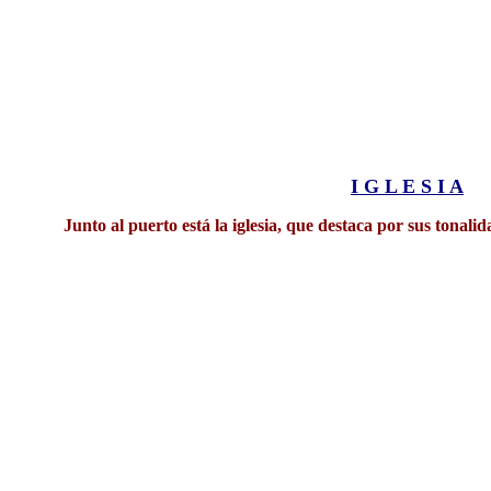
I G L E S I A
Junto al puerto está la iglesia, que destaca por sus tonali