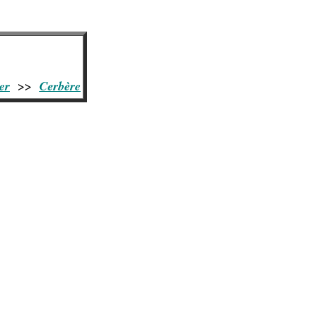
er
>>
Cerbère