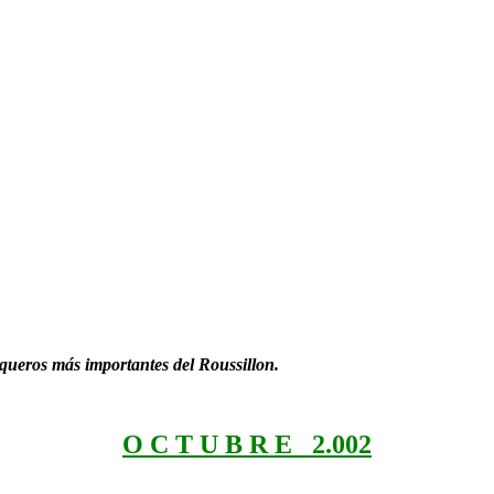
queros más importantes del Roussillon.
O C T U B R E 2.002