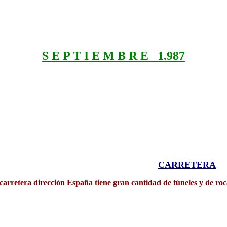
S E P T I E M B R E 1.987
CARRETERA
carretera dirección España tiene gran cantidad de túneles y de ro