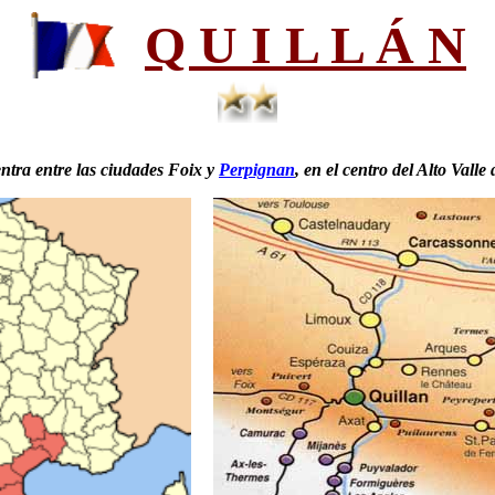
Q U I L L Á N
ntra
entre las ciudades Foix y
Perpignan
, en el centro del Alto Vall