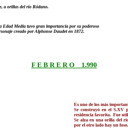
 a orillas del río Ródano.
la Edad Media tuvo gran importancia por su poderoso
personaje creado por Alphonse Daudet en 1872.
F E B R E R O 1.990
Es uno de los más important
Se construyó en el S.XV p
residencia favorita. Fue uti
Se alza en una orilla del r
por el otro lado hay un foso