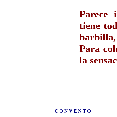
Parece i
tiene to
barbilla
Para col
la sensac
C O N V E N T O