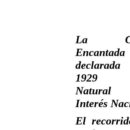
La Ci
Encantad
declara
1929 S
Natura
Interés Nac
El recorrid