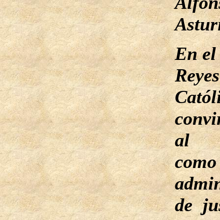
Alfo
Astur
En el
Reyes
Catól
convi
al 
com
admin
de ju