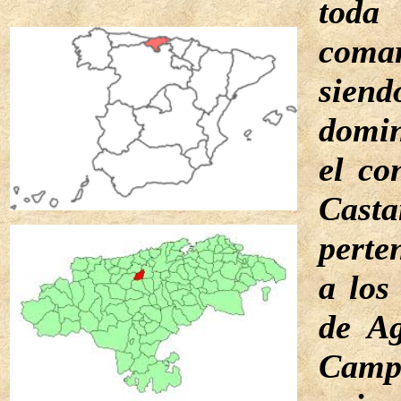
to
comar
siend
domi
el
co
Casta
perte
a los
de Ag
Camp