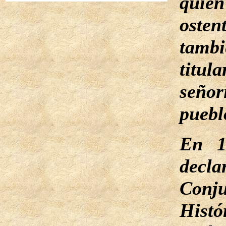
quien
osten
tamb
titula
seño
puebl
En 1
decla
Conj
Histó