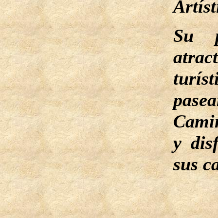
Artíst
Su p
atrac
turí
pasea
Cami
y dis
sus c