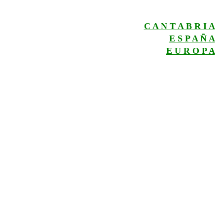
C A N T A B R I A
E S P A Ñ A
E U R O P A