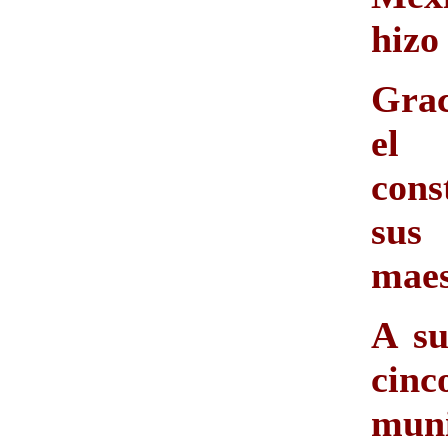
hizo
Grac
el 
cons
sus
maes
A su
cin
muni