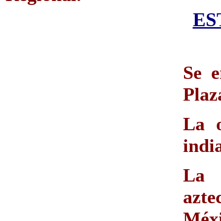
ES
Se e
Plaz
La 
indi
La 
azt
Méxi