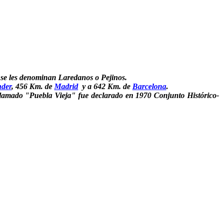
s se les denominan Laredanos o Pejinos.
nder
, 456 Km. de
Madrid
y a 642 Km. de
Barcelona
.
 llamado "Puebla Vieja" fue declarado en 1970 Conjunto Histórico-