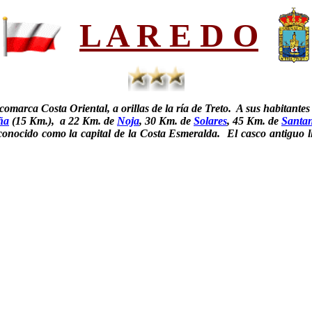
L A R E D O
omarca Costa Oriental, a orillas de la ría de Treto. A sus habitante
ña
(15 Km.), a 22 Km. de
Noja
, 30 Km. de
Solares
, 45 Km. de
Santa
s conocido como la capital de la Costa Esmeralda. El casco antiguo